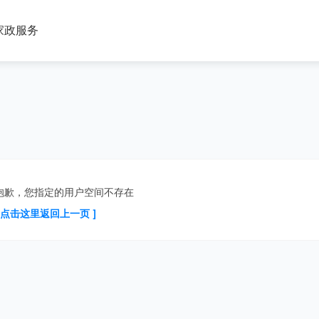
家政服务
抱歉，您指定的用户空间不存在
[ 点击这里返回上一页 ]